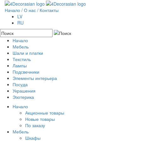
Начало
/ О нас /
Контакты
LV
RU
Начало
Мебель
Акционные товары
Шали и платки
Новые товары
Шкафы
Текстиль
По заказу
Полки
Лампы
Буфеты
Наволочки
Подсвечники
Комоды
Одежда
Элементы интерьера
Столы
Сумки
Камень
Посуда
Стулья
Покрывала
Металл
Резьба по дереву
Украшения
Скамьи и качалки
Коврики
Дерево
Колонны
Эзотерика
Консоли
Настенный декор
Стекло
Капители
Rokassprādzes
Сундуки
Пуфики
Вешалки
Ожерелье
Начало
Зеркала
Подушки на стулья
Металлические изделия
Бусы
Акционные товары
Кровати
Цветы
Кулоны
Новые товары
Ширмы
Вазы
Кольца
По заказу
Серьги
Мебель
Комплекты
Шкафы