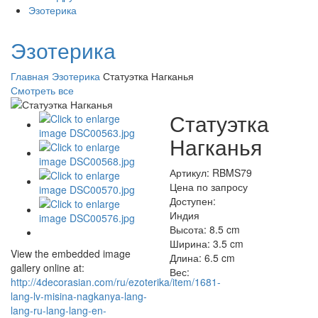
Эзотерика
Эзотерика
Главная
Эзотерика
Статуэтка Нагканья
Смотреть все
Статуэтка
Нагканья
Артикул: RBMS79
Цена по запросу
Доступен:
Индия
Высота:
8.5 cm
Ширина:
3.5 cm
View the embedded image
Длина:
6.5 cm
gallery online at:
Вес:
http://4decorasian.com/ru/ezoterika/item/1681-
lang-lv-misina-nagkanya-lang-
lang-ru-lang-lang-en-