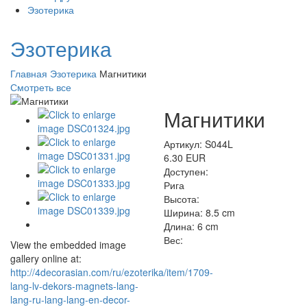
Эзотерика
Эзотерика
Главная
Эзотерика
Магнитики
Смотреть все
Магнитики
Артикул: S044L
6.30 EUR
Доступен:
Рига
Высота:
Ширина:
8.5 cm
Длина:
6 cm
Вес:
View the embedded image
gallery online at:
http://4decorasian.com/ru/ezoterika/item/1709-
lang-lv-dekors-magnets-lang-
lang-ru-lang-lang-en-decor-