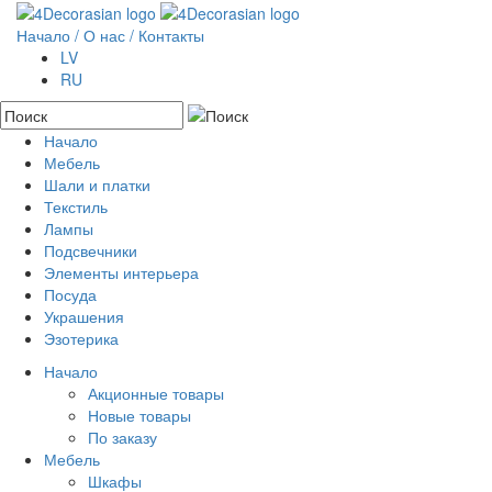
Начало
/ О нас /
Контакты
LV
RU
Начало
Мебель
Акционные товары
Шали и платки
Новые товары
Шкафы
Текстиль
По заказу
Полки
Лампы
Буфеты
Наволочки
Подсвечники
Комоды
Одежда
Элементы интерьера
Столы
Сумки
Камень
Посуда
Стулья
Покрывала
Металл
Резьба по дереву
Украшения
Скамьи и качалки
Коврики
Дерево
Колонны
Эзотерика
Консоли
Настенный декор
Стекло
Капители
Rokassprādzes
Сундуки
Пуфики
Вешалки
Ожерелье
Начало
Зеркала
Подушки на стулья
Металлические изделия
Бусы
Акционные товары
Кровати
Цветы
Кулоны
Новые товары
Ширмы
Вазы
Кольца
По заказу
Серьги
Мебель
Комплекты
Шкафы