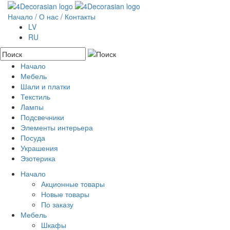
Начало
/ О нас /
Контакты
LV
RU
Начало
Мебель
Акционные товары
Шали и платки
Новые товары
Шкафы
Текстиль
По заказу
Полки
Лампы
Буфеты
Наволочки
Подсвечники
Комоды
Одежда
Элементы интерьера
Столы
Сумки
Камень
Посуда
Стулья
Покрывала
Металл
Резьба по дереву
Украшения
Скамьи и качалки
Коврики
Дерево
Колонны
Эзотерика
Консоли
Настенный декор
Стекло
Капители
Rokassprādzes
Сундуки
Пуфики
Вешалки
Ожерелье
Начало
Зеркала
Подушки на стулья
Металлические изделия
Бусы
Акционные товары
Кровати
Цветы
Кулоны
Новые товары
Ширмы
Вазы
Кольца
По заказу
Серьги
Мебель
Комплекты
Шкафы