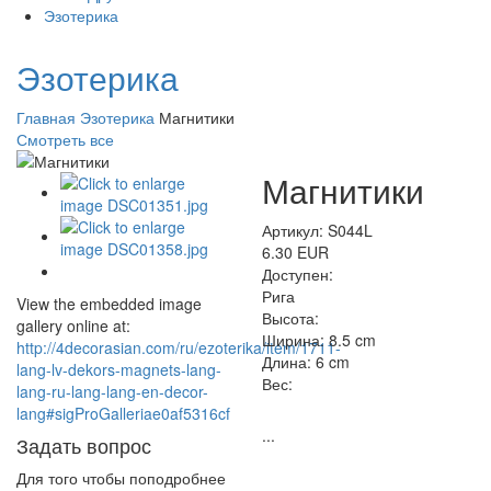
Эзотерика
Эзотерика
Главная
Эзотерика
Магнитики
Смотреть все
Магнитики
Артикул: S044L
6.30 EUR
Доступен:
Рига
View the embedded image
Высота:
gallery online at:
Ширина:
8.5 cm
http://4decorasian.com/ru/ezoterika/item/1711-
Длина:
6 cm
lang-lv-dekors-magnets-lang-
Вес:
lang-ru-lang-lang-en-decor-
lang#sigProGalleriae0af5316cf
...
Задать вопрос
Для того чтобы поподробнее