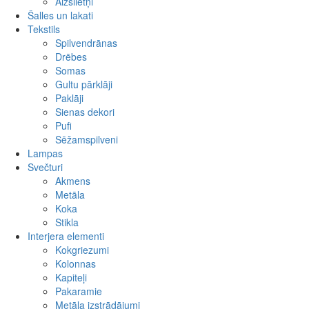
Aizslietņi
Šalles un lakati
Tekstils
Spilvendrānas
Drēbes
Somas
Gultu pārklāji
Paklāji
Sienas dekori
Pufi
Sēžamspilveni
Lampas
Svečturi
Akmens
Metāla
Koka
Stikla
Interjera elementi
Kokgriezumi
Kolonnas
Kapiteļi
Pakaramie
Metāla izstrādājumi