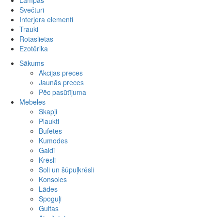
Lampas
Spilvendrānas
Svečturi
Drēbes
Interjera elementi
Somas
Akmens
Trauki
Gultu pārklāji
Metāla
Kokgriezumi
Rotaslietas
Paklāji
Koka
Kolonnas
Ezotērika
Sienas dekori
Stikla
Kapiteļi
Rokassprādzes
Pufi
Pakaramie
Kaklarotas
Sākums
Sēžamspilveni
Metāla izstrādājumi
Krelles
Akcijas preces
Ziedi
Kuloni
Jaunās preces
Vāzes
Gredzeni
Pēc pasūtījuma
Auskari
Mēbeles
Komplekti
Skapji
Cits
Plaukti
Bufetes
Kumodes
Galdi
Krēsli
Soli un šūpuļkrēsli
Konsoles
Lādes
Spoguļi
Gultas