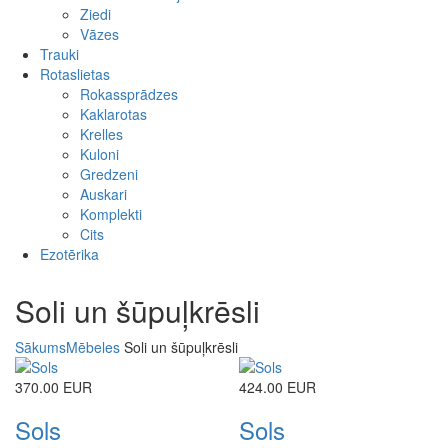
Ziedi
Vāzes
Trauki
Rotaslietas
Rokassprādzes
Kaklarotas
Krelles
Kuloni
Gredzeni
Auskari
Komplekti
Cits
Ezotērika
Soli un šūpuļkrēsli
Sākums
Mēbeles
Soli un šūpuļkrēsli
370.00 EUR
424.00 EUR
Sols
Sols