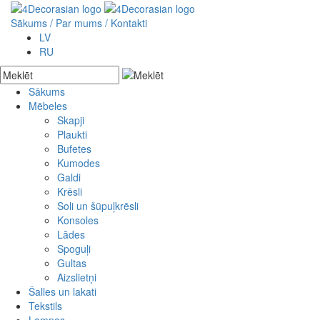
Sākums
/ Par mums /
Kontakti
LV
RU
Sākums
Mēbeles
Akcijas preces
Jaunās preces
Skapji
Pēc pasūtījuma
Plaukti
Bufetes
Kumodes
Galdi
Krēsli
Soli un šūpuļkrēsli
Konsoles
Lādes
Spoguļi
Gultas
Aizslietņi
Šalles un lakati
Tekstils