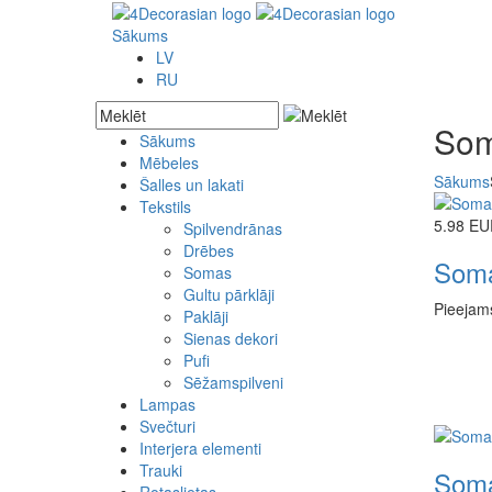
Sākums
LV
RU
So
Sākums
Mēbeles
Akcijas preces
Sākums
Šalles un lakati
Jaunās preces
Skapji
Tekstils
Pēc pasūtījuma
Plaukti
5.98 EU
Bufetes
Spilvendrānas
Kumodes
Drēbes
Som
Galdi
Somas
Krēsli
Gultu pārklāji
Pieejam
Soli un šūpuļkrēsli
Paklāji
Konsoles
Sienas dekori
Lādes
Pufi
Spoguļi
Sēžamspilveni
Lampas
Gultas
Svečturi
Aizslietņi
Interjera elementi
Akmens
Trauki
Metāla
Kokgriezumi
Som