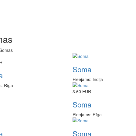
mas
Somas
R
Soma
a
Pieejams: Indija
s: Rīga
3.60 EUR
Soma
Pieejams: Rīga
a
Soma