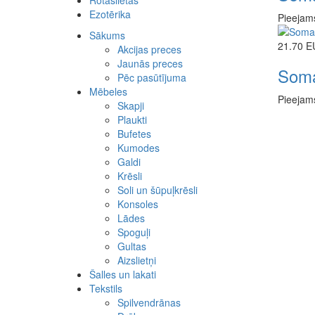
Rotaslietas
Koka
Kolonnas
Ezotērika
Stikla
Kapiteļi
Rokassprādzes
Pieejams
Pakaramie
Kaklarotas
Sākums
Metāla izstrādājumi
Krelles
21.70 
Akcijas preces
Ziedi
Kuloni
Jaunās preces
Vāzes
Gredzeni
Som
Pēc pasūtījuma
Auskari
Mēbeles
Komplekti
Pieejam
Skapji
Cits
Plaukti
Bufetes
Kumodes
Galdi
Krēsli
Soli un šūpuļkrēsli
Konsoles
Lādes
Spoguļi
Gultas
Aizslietņi
Šalles un lakati
Tekstils
Spilvendrānas