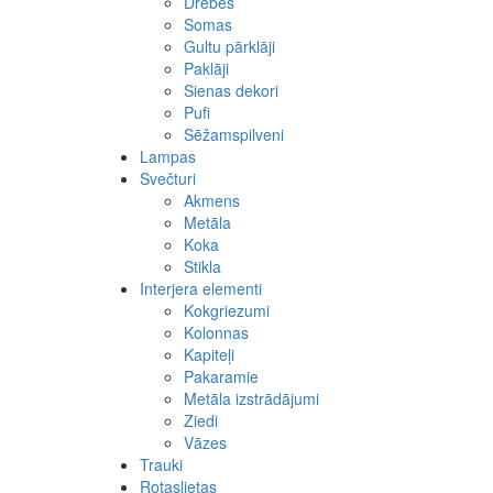
Drēbes
Somas
Gultu pārklāji
Paklāji
Sienas dekori
Pufi
Sēžamspilveni
Lampas
Svečturi
Akmens
Metāla
Koka
Stikla
Interjera elementi
Kokgriezumi
Kolonnas
Kapiteļi
Pakaramie
Metāla izstrādājumi
Ziedi
Vāzes
Trauki
Rotaslietas