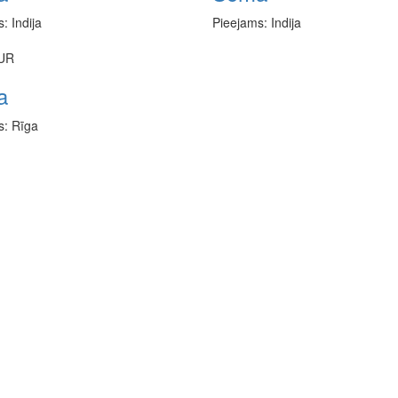
: Indija
Pieejams: Indija
EUR
a
s: Rīga