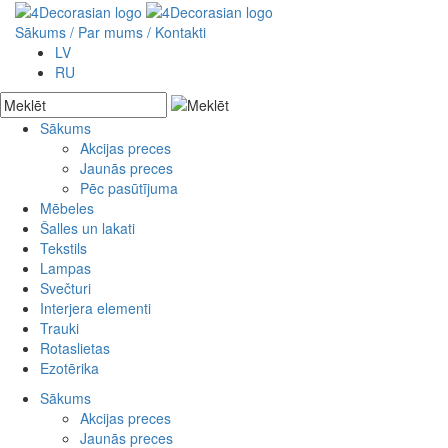
Sākums
/ Par mums /
Kontakti
LV
RU
Sākums
Akcijas preces
Jaunās preces
Pēc pasūtījuma
Mēbeles
Šalles un lakati
Skapji
Tekstils
Plaukti
Lampas
Bufetes
Spilvendrānas
Svečturi
Kumodes
Drēbes
Interjera elementi
Galdi
Somas
Akmens
Trauki
Krēsli
Gultu pārklāji
Metāla
Kokgriezumi
Rotaslietas
Soli un šūpuļkrēsli
Paklāji
Koka
Kolonnas
Ezotērika
Konsoles
Sienas dekori
Stikla
Kapiteļi
Rokassprādzes
Lādes
Pufi
Pakaramie
Kaklarotas
Sākums
Spoguļi
Sēžamspilveni
Metāla izstrādājumi
Krelles
Akcijas preces
Gultas
Ziedi
Kuloni
Jaunās preces