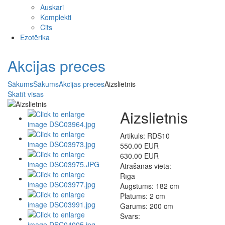
Auskari
Komplekti
Cits
Ezotērika
Akcijas preces
Sākums
Sākums
Akcijas preces
Aizslietnis
Skatīt visas
Aizslietnis
Artikuls: RDS10
550.00 EUR
630.00 EUR
Atrašanās vieta:
Rīga
Augstums:
182 cm
Platums:
2 cm
Garums:
200 cm
Svars: