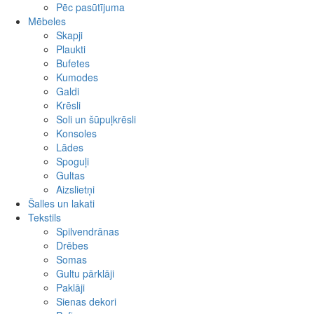
Aizslietņi
Vāzes
Gredzeni
Pēc pasūtījuma
Auskari
Mēbeles
Komplekti
Skapji
Cits
Plaukti
Bufetes
Kumodes
Galdi
Krēsli
Soli un šūpuļkrēsli
Konsoles
Lādes
Spoguļi
Gultas
Aizslietņi
Šalles un lakati
Tekstils
Spilvendrānas
Drēbes
Somas
Gultu pārklāji
Paklāji
Sienas dekori