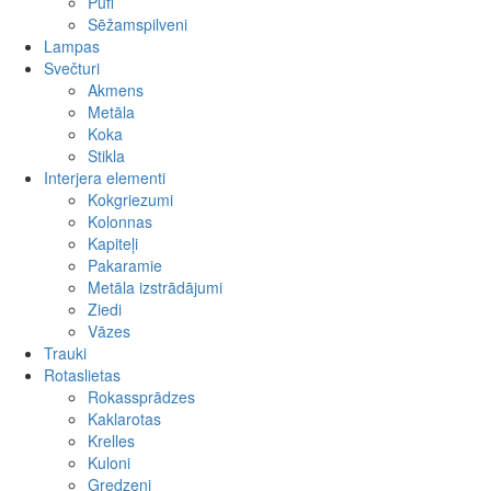
Pufi
Sēžamspilveni
Lampas
Svečturi
Akmens
Metāla
Koka
Stikla
Interjera elementi
Kokgriezumi
Kolonnas
Kapiteļi
Pakaramie
Metāla izstrādājumi
Ziedi
Vāzes
Trauki
Rotaslietas
Rokassprādzes
Kaklarotas
Krelles
Kuloni
Gredzeni